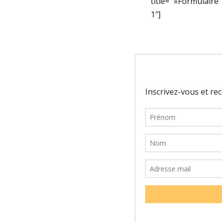
title= »Formulaire
1″]