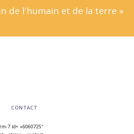
 de l'humain et de la terre »
CONTACT
orm-7 id= »6060725″