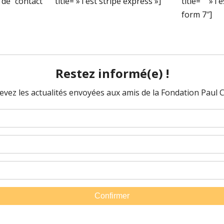
 de contact
title= »Test stripe express »]
title= »Te
form 7″]