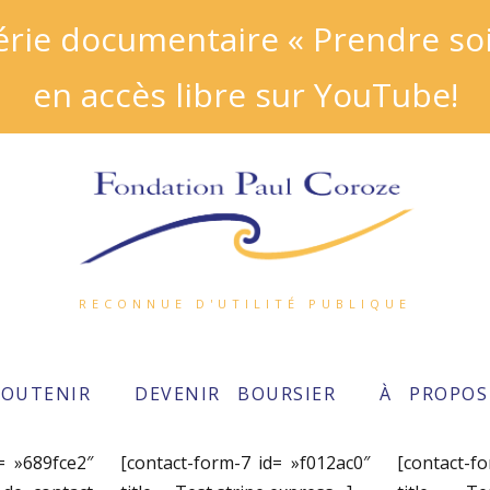
ie documentaire « Prendre soin
en accès libre sur YouTube!
RECONNUE D'UTILITÉ PUBLIQUE
SOUTENIR
DEVENIR BOURSIER
À PROPOS
= »689fce2″
[contact-form-7 id= »f012ac0″
[contact-f