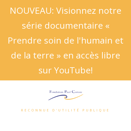
NOUVEAU: Visionnez notre
série documentaire «
Prendre soin de l'humain et
de la terre » en accès libre
sur YouTube!
RECONNUE D'UTILITÉ PUBLIQUE