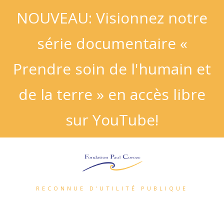
NOUVEAU: Visionnez notre
série documentaire «
Prendre soin de l'humain et
de la terre » en accès libre
sur YouTube!
RECONNUE D'UTILITÉ PUBLIQUE