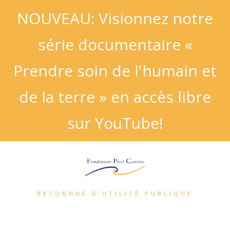
NOUVEAU: Visionnez notre
série documentaire «
Prendre soin de l'humain et
de la terre » en accès libre
sur YouTube!
RECONNUE D'UTILITÉ PUBLIQUE