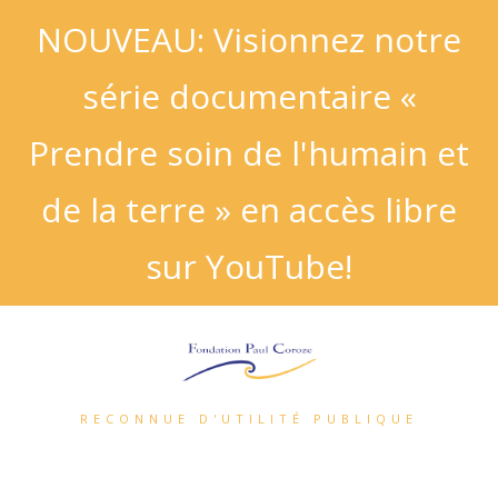
NOUVEAU: Visionnez notre
série documentaire «
Prendre soin de l'humain et
de la terre » en accès libre
sur YouTube!
RECONNUE D'UTILITÉ PUBLIQUE