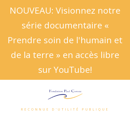
NOUVEAU: Visionnez notre
série documentaire «
Prendre soin de l'humain et
de la terre » en accès libre
sur YouTube!
RECONNUE D'UTILITÉ PUBLIQUE