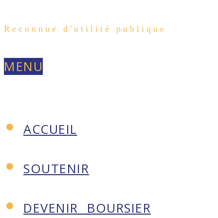
Aller
Reconnue d'utilité publique
au
Aller
MENU
contenu
au
ACCUEIL
principal
contenu
SOUTENIR
principal
DEVENIR BOURSIER