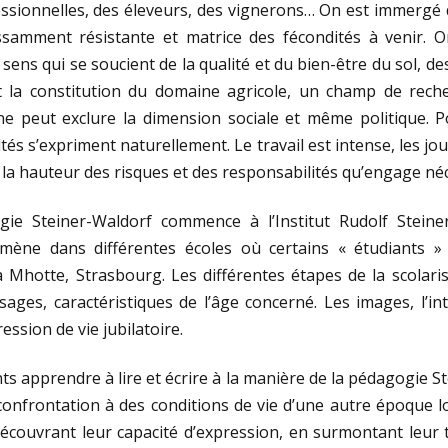
ssionnelles, des éleveurs, des vignerons… On est immergé d
ssamment résistante et matrice des fécondités à venir. O
ens qui se soucient de la qualité et du bien-être du sol, de
t la constitution du domaine agricole, un champ de rech
e peut exclure la dimension sociale et même politique. Po
icultés s’expriment naturellement. Le travail est intense, les j
la hauteur des risques et des responsabilités qu’engage néc
gie Steiner-Waldorf commence à l’Institut Rudolf Steine
mène dans différentes écoles où certains « étudiants »
la Mhotte, Strasbourg. Les différentes étapes de la scolari
sages, caractéristiques de l’âge concerné. Les images, l’i
ession de vie jubilatoire.
ts apprendre à lire et écrire à la manière de la pédagogie St
confrontation à des conditions de vie d’une autre époque lo
écouvrant leur capacité d’expression, en surmontant leur ti