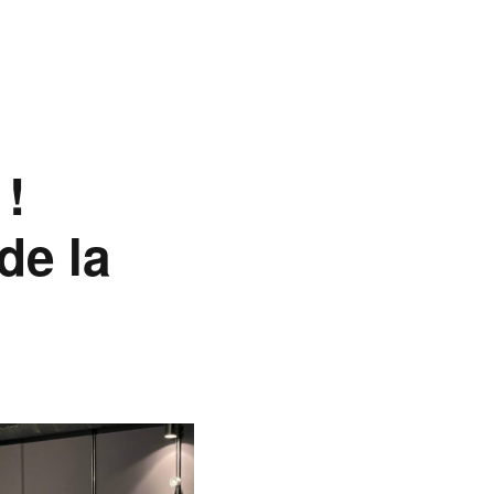
 !
de la