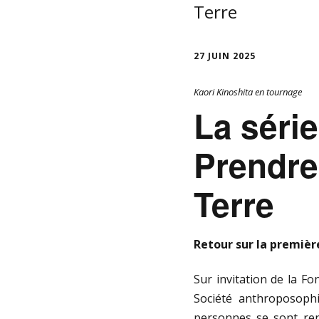
Terre
27 JUIN 2025
Kaori Kinoshita en tournage
La série
Prendre 
Terre
Retour sur la premièr
Sur invitation de la Fo
Société anthroposoph
personnes se sont re