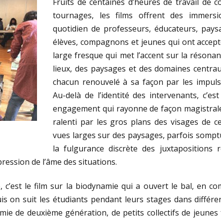
Fruits de centaines d’heures de travail de c
tournages, les films offrent des immersi
quotidien de professeurs, éducateurs, paysan
élèves, compagnons et jeunes qui ont accepté
large fresque qui met l’accent sur la résona
lieux, des paysages et des domaines centraux
chacun renouvelé à sa façon par les impuls
Au-delà de l’identité des intervenants, c’es
engagement qui rayonne de façon magistral
ralenti par les gros plans des visages de ce
vues larges sur des paysages, parfois sompt
la fulgurance discrète des juxtapositions 
pression de l’âme des situations.
, c’est le film sur la biodynamie qui a ouvert le bal, en 
s on suit les étudiants pendant leurs stages dans différen
ie de deuxième génération, de petits collectifs de jeunes 