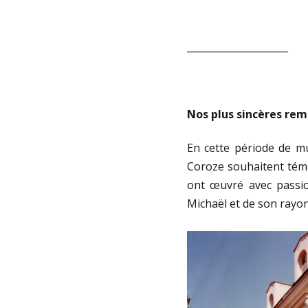
_____________________
Nos plus sincères re
En cette période de m
Coroze souhaitent témo
ont œuvré avec passion
Michaël et de son rayo