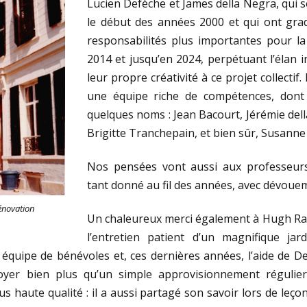
Lucien Defèche et James della Negra, qui 
le début des années 2000 et qui ont gr
responsabilités plus importantes pour la
2014 et jusqu’en 2024, perpétuant l’élan i
leur propre créativité à ce projet collectif.
une équipe riche de compétences, dont 
quelques noms : Jean Bacourt, Jérémie del
Brigitte Tranchepain, et bien sûr, Susanne 
Nos pensées vont aussi aux professeurs
tant donné au fil des années, avec dévoue
énovation
Un chaleureux merci également à Hugh Ratcl
l’entretien patient d’un magnifique jar
équipe de bénévoles et, ces dernières années, l’aide de Den
Foyer bien plus qu’un simple approvisionnement régulie
s haute qualité : il a aussi partagé son savoir lors de leço