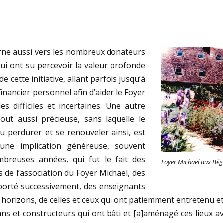
rne aussi vers les nombreux donateurs
qui ont su percevoir la valeur profonde
e cette initiative, allant parfois jusqu’à
inancier personnel afin d’aider le Foyer
es difficiles et incertaines. Une autre
ut aussi précieuse, sans laquelle le
pu perdurer et se renouveler ainsi, est
 une implication généreuse, souvent
breuses années, qui fut le fait des
Foyer Michaël aux Bég
 de l’association du Foyer Michaël, des
 porté successivement, des enseignants
 horizons, de celles et ceux qui ont patiemment entretenu e
isans et constructeurs qui ont bâti et [a]aménagé ces lieux av