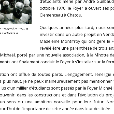
d’étudiants mené par André Guilbaud 
octobre 1970, le Foyer a ouvert ses 
Clemenceau à Chatou.
Quelques années plus tard, nous so
le 18 octobre 1970 à
 s’adresse à
investir dans un autre projet en Vendé
Madeleine Montifroy qui ont géré le Fo
révélé être une parenthèse de trois ans
Michaël, porté par une nouvelle association, à la Mhotte da
ments ont finalement conduit le Foyer à s’installer sur la fe
tion ont afflué de toutes parts. L’engagement, l’énergie e
rs plus haut. Je ne peux malheureusement pas mentionner 
Plus d’un millier d’étudiants sont passés par le Foyer Michaël
ouvenir, dans les constructions et dans l’évolution du pro
, un sens ou une ambition nouvelle pour leur futur. No
rd’hui de l’importance de cette année dans leur destinée.