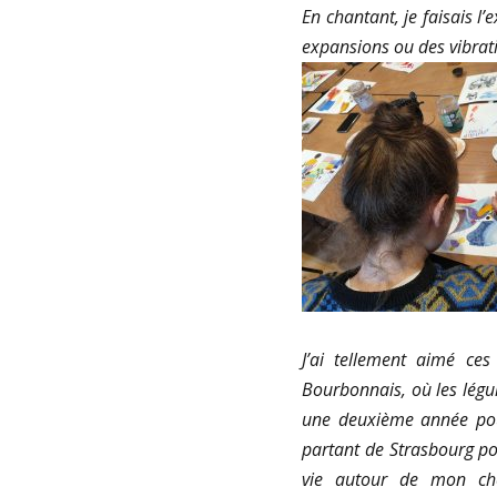
En chantant, je faisais l
expansions ou des vibrati
J’ai tellement aimé ce
Bourbonnais, où les légum
une deuxième année pour
partant de Strasbourg po
vie autour de mon che