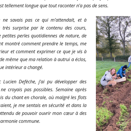
est tellement longue que tout raconter n’a pas de sens.
e ne savais pas ce qui m’attendait, et à
s très surprise par le contenu des cours,
e petites perles quotidiennes de nature, de
ont montré comment prendre le temps, me
rieur et comment exprimer ce que je vis à
 de même que ma relation à autrui a éclos,
ue intérieur a changé.
 Lucien Defèche, j’ai pu développer des
e ne croyais pas possibles. Semaine après
is du chant en chorale, où malgré les flots
aient, je me sentais en sécurité et dans la
attendu de pouvoir ouvrir mon cœur à des
e harmonie commune.