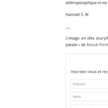
anthroposophique et me s
Hannah S. W.
___
L’image en tête (eury
patate » de
Anouk Porte