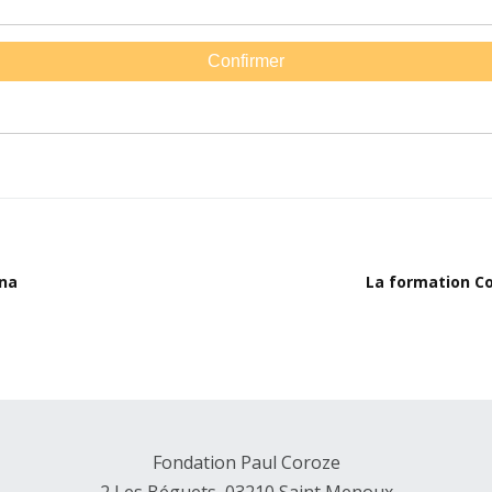
na
La formation C
Fondation Paul Coroze
2 Les Béguets, 03210 Saint Menoux